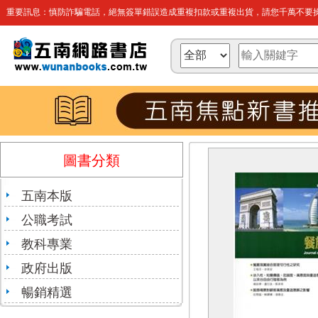
重要訊息：慎防詐騙電話，絕無簽單錯誤造成重複扣款或重複出貨，請您千萬不要操
圖書分類
五南本版
公職考試
教科專業
政府出版
暢銷精選