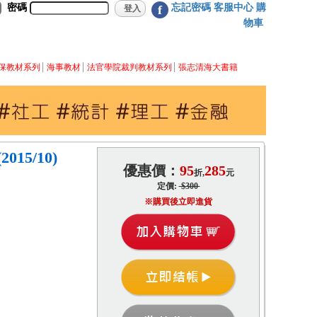
密碼
忘記密碼
客服中心
購
f
物車
保教材系列
海事教材
法官學院裁判教材系列
張志清海大書籍
15/10)
優惠價：
95
285
折,
元
定價:
$300
※購買後立即進貨