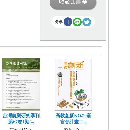
f
分享
台灣農業研究季刊
高教創新NO.59新
第67卷1期(...
宿舍計畫二...
定價：175 元
定價：40 元