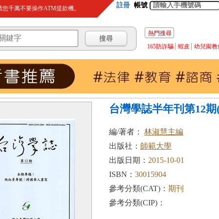
註冊
帳號
您千萬不要操作ATM提款機。
熱門搜尋
165防詐騙
蝦皮
幼兒園教
台灣學誌半年刊第12期(20
編/著者：
林淑慧主編
出版社：
師範大學
出版日期：
2015-10-01
ISBN：
30015904
參考分類(CAT)：
期刊
參考分類(CIP)：