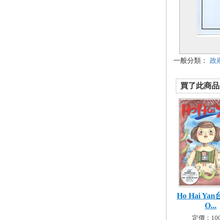
一般分類：
政
買了此商品的
Ho Hai Y
O...
定價：100