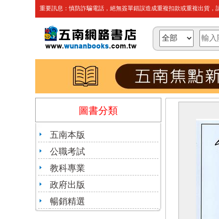
重要訊息：慎防詐騙電話，絕無簽單錯誤造成重複扣款或重複出貨，請
圖書分類
五南本版
公職考試
教科專業
政府出版
暢銷精選