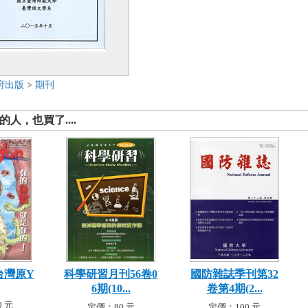
府出版
>
期刊
人，也買了....
an台灣原Y
科學研習月刊56卷0
國防雜誌季刊第32
6期(10...
卷第4期(2...
 元
定價：80 元
定價：100 元