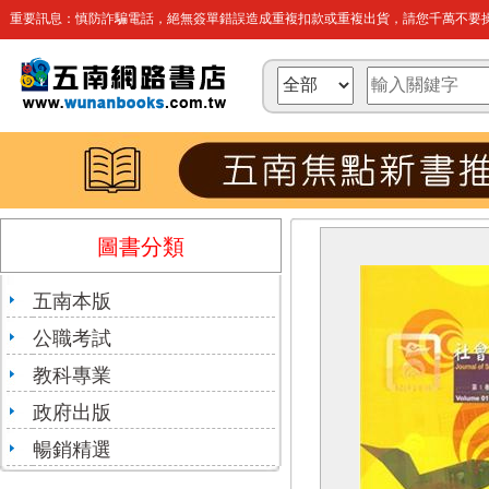
重要訊息：慎防詐騙電話，絕無簽單錯誤造成重複扣款或重複出貨，請您千萬不要操
圖書分類
五南本版
公職考試
教科專業
政府出版
暢銷精選