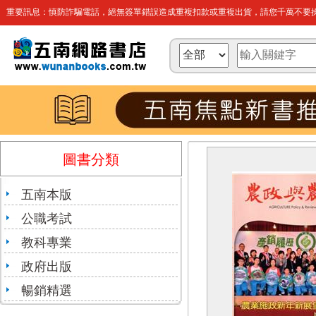
重要訊息：慎防詐騙電話，絕無簽單錯誤造成重複扣款或重複出貨，請您千萬不要操
圖書分類
五南本版
公職考試
教科專業
政府出版
暢銷精選