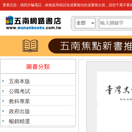
重要訊息：慎防詐騙電話，絕無簽單錯誤造成重複扣款或重複出貨，請您千萬不要操
圖書分類
五南本版
公職考試
教科專業
政府出版
暢銷精選