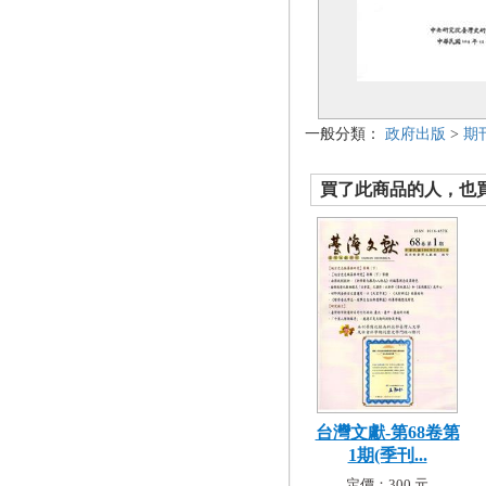
一般分類：
政府出版
>
期
買了此商品的人，也買了.
台灣文獻-第68卷第
1期(季刊...
定價：300 元