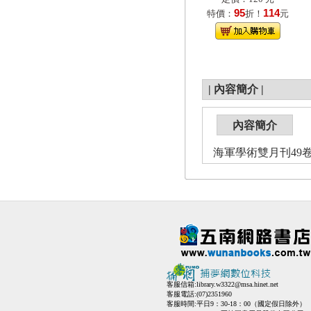
95
114
特價：
折！
元
|
內容簡介
|
內容簡介
海軍學術雙月刊49卷5期
客服信箱:
library.w3322@msa.hinet.net
客服電話:(07)2351960
客服時間:平日9：30-18：00（國定假日除外）