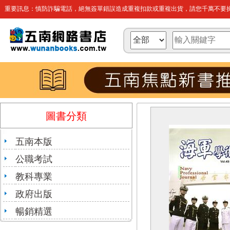
重要訊息：慎防詐騙電話，絕無簽單錯誤造成重複扣款或重複出貨，請您千萬不要操
圖書分類
五南本版
公職考試
教科專業
政府出版
暢銷精選