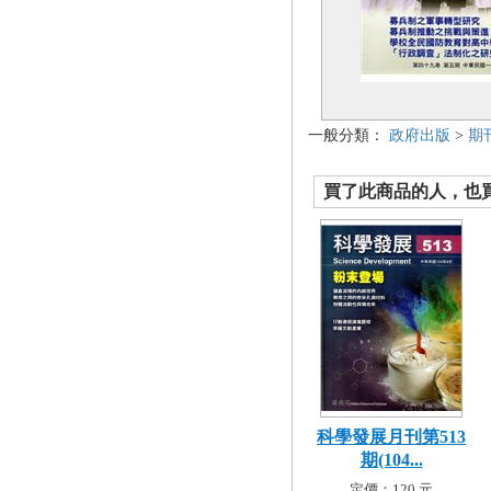
一般分類：
政府出版
>
期
買了此商品的人，也買了.
科學發展月刊第513
期(104...
定價：120 元