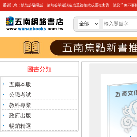
重要訊息：慎防詐騙電話，絕無簽單錯誤造成重複扣款或重複出貨，請您千萬不要操
圖書分類
五南本版
公職考試
教科專業
政府出版
暢銷精選