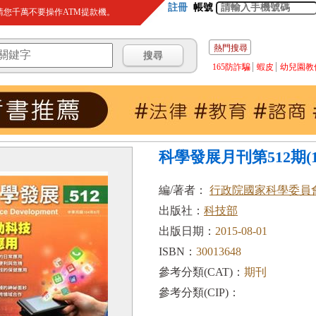
註冊
帳號
您千萬不要操作ATM提款機。
熱門搜尋
165防詐騙
蝦皮
幼兒園教
科學發展月刊第512期(10
編/著者：
行政院國家科學委員
出版社：
科技部
出版日期：
2015-08-01
ISBN：
30013648
參考分類(CAT)：
期刊
參考分類(CIP)：