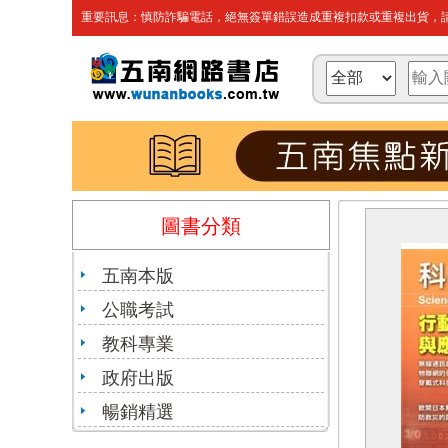
重要訊息：慎防詐騙電話，絕無簽單錯誤造成重複扣款或重複出貨，請
圖書分類
五南本版
公職考試
教科專業
政府出版
暢銷精選