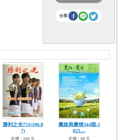
f
分享
勝利之光751(106.0
農政與農情344期-2
7)
021....
定價：100 元
定價：60 元