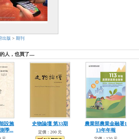
府出版
>
期刊
人，也買了....
能設施
史物論壇 第33期
農業部農業金融署1
季...
13年年報
定價：200 元
 元
定價：150 元