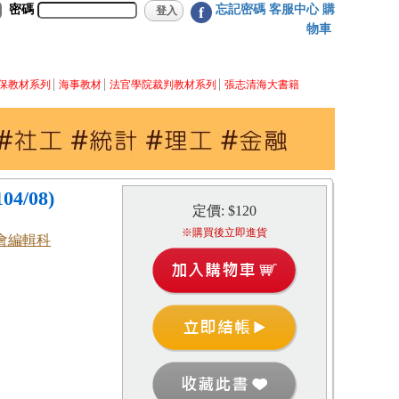
密碼
忘記密碼
客服中心
購
f
物車
保教材系列
海事教材
法官學院裁判教材系列
張志清海大書籍
4/08)
定價: $120
※購買後立即進貨
會編輯科