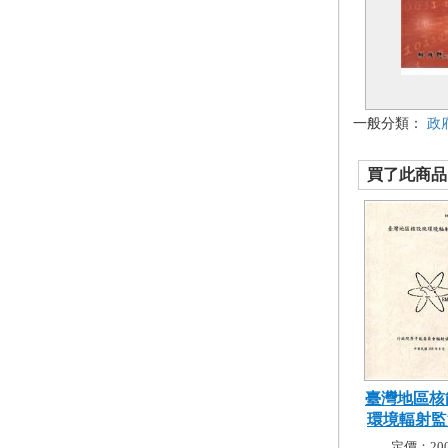
一般分類：
政
買了此商品的
臺灣地區核
環境輻射監測
定價：200