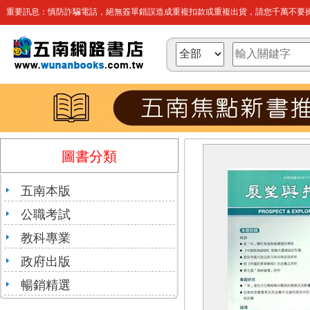
重要訊息：慎防詐騙電話，絕無簽單錯誤造成重複扣款或重複出貨，請您千萬不要操
圖書分類
五南本版
公職考試
教科專業
政府出版
暢銷精選