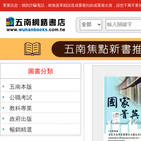
重要訊息：慎防詐騙電話，絕無簽單錯誤造成重複扣款或重複出貨，請您千萬不要操
圖書分類
五南本版
公職考試
教科專業
政府出版
暢銷精選