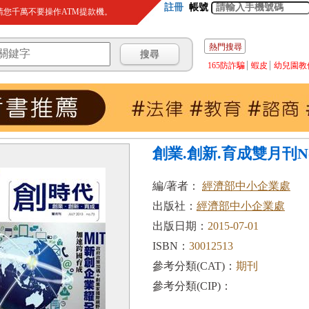
註冊
帳號
您千萬不要操作ATM提款機。
熱門搜尋
165防詐騙
蝦皮
幼兒園教
創業.創新.育成雙月刊No.75
編/著者：
經濟部中小企業處
出版社：
經濟部中小企業處
出版日期：
2015-07-01
ISBN：
30012513
參考分類(CAT)：
期刊
參考分類(CIP)：