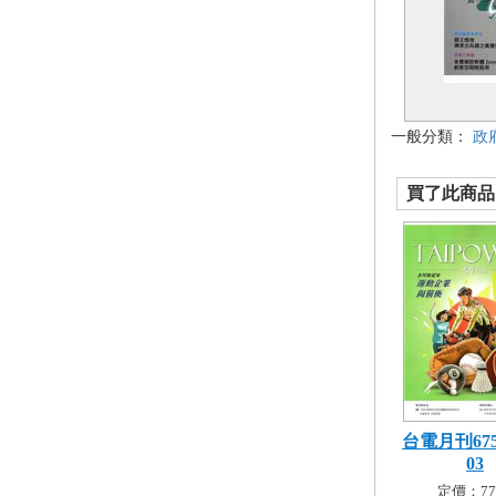
一般分類：
政
買了此商品的
台電月刊675
03
定價：77