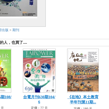
府出版
>
期刊
人，也買了....
期108/
台電月刊630期104/
《在地》本土教育
6
半年刊第11期...
 元
定價：77 元
定價：180 元