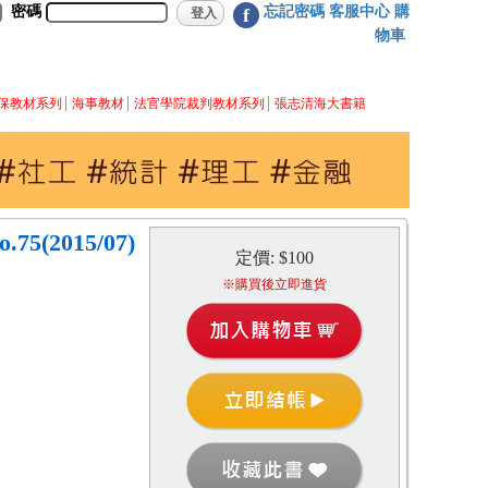
密碼
忘記密碼
客服中心
購
f
物車
保教材系列
海事教材
法官學院裁判教材系列
張志清海大書籍
(2015/07)
定價: $100
※購買後立即進貨