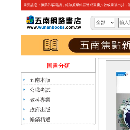
重要訊息：慎防詐騙電話，絕無簽單錯誤造成重複扣款或重複出貨，請
圖書分類
五南本版
公職考試
教科專業
政府出版
暢銷精選