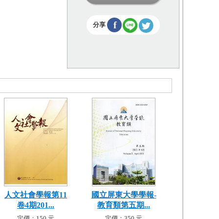
f
分享
人文社會學報第11
國立屏東大學學報-
卷4期201...
教育類第五期...
定價：150 元
定價：350 元