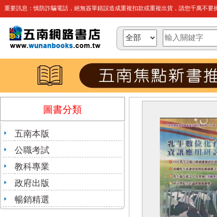
重要訊息：慎防詐騙電話，絕無簽單錯誤造成重複扣款或重複出貨，請您千萬不要操
圖書分類
五南本版
公職考試
教科專業
政府出版
暢銷精選