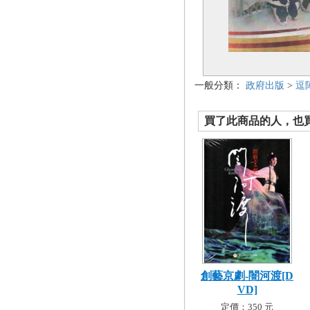
一般分類：
政府出版
>
逗
買了此商品的人，也買了.
創藝京劇-闇河渡[D
VD]
定價：350 元