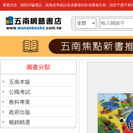
重要訊息：慎防詐騙電話，絕無簽單錯誤造成重複扣款或重複出貨，請您千萬不要操
圖書分類
五南本版
公職考試
教科專業
政府出版
暢銷精選