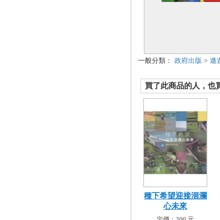
一般分類：
政府出版
>
遨
買了此商品的人，也買了.
種下希望迎接洄瀾
心未來
定價：300 元