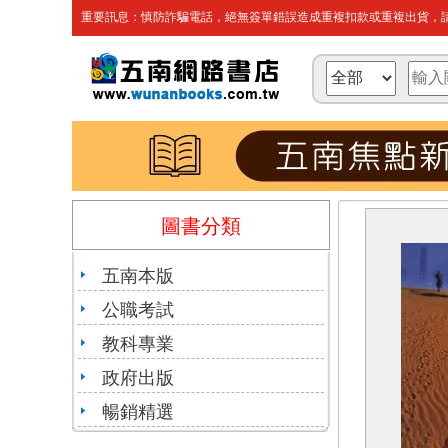
重要訊息：慎防詐騙電話，絕無簽單錯誤造成重複扣款或重複出貨，請
圖書分類
五南本版
公職考試
教科專業
政府出版
暢銷精選