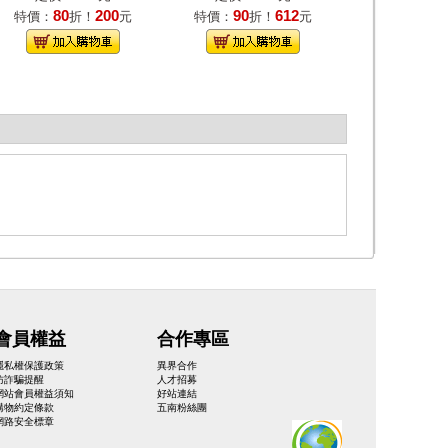
80
200
90
612
特價：
折！
元
特價：
折！
元
會員權益
合作專區
隱私權保護政策
異界合作
防詐騙提醒
人才招募
網站會員權益須知
好站連結
購物約定條款
五南粉絲團
網路安全標章