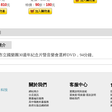
810
90
180
！
元
特價：
折！
元
|
簡介
國樂團30週年紀念片暨音樂會選粹DVD，94分鐘。
關於我們
客服中心
網站簡介
運費說明與規範
分店資訊
退換貨/瑕疵書/退款說明
圖書編目服務
聯絡我們
高中職教科書服務
政府出版品總經銷