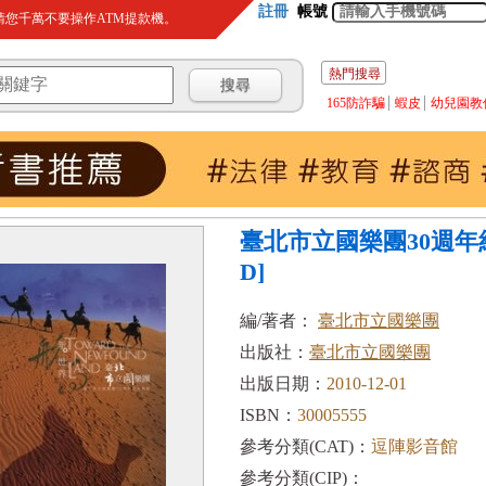
註冊
帳號
您千萬不要操作ATM提款機。
熱門搜尋
165防詐騙
蝦皮
幼兒園教
臺北市立國樂團30週年紀
D]
編/著者：
臺北市立國樂團
出版社：
臺北市立國樂團
出版日期：
2010-12-01
ISBN：
30005555
參考分類(CAT)：
逗陣影音館
參考分類(CIP)：