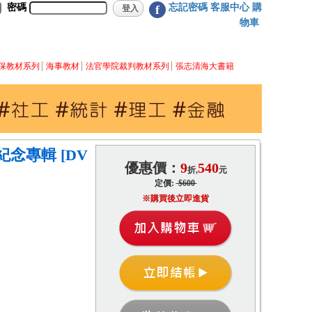
密碼
忘記密碼
客服中心
購
f
物車
保教材系列
海事教材
法官學院裁判教材系列
張志清海大書籍
念專輯 [DV
優惠價：
9
540
折,
元
定價:
$600
※購買後立即進貨