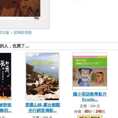
府出版
>
逗陣影音館
人，也買了....
國小英語教學影片
Readin...
解密接
雲霧山林-霧台鄉觀
定價：300 元
四...
光行銷宣傳影...
80
240
特價：
折！
元
 元
定價：200 元