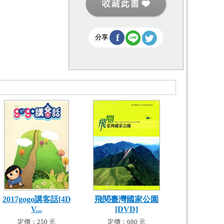
f
分享
2017gogo講客話[4D
飛閱臺灣國家公園
V...
[DVD]
定價：250 元
定價：680 元