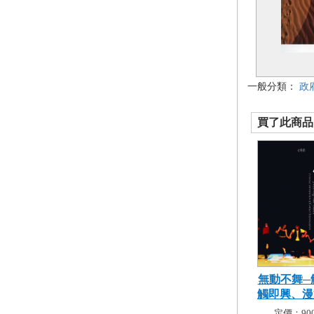
一般分類：
政
買了此商品的
無動不舞─
觸即興、漫舞
定價：900