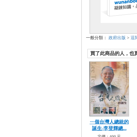
一般分類：
政府出版
>
逗
買了此商品的人，也買了.
ㄧ個台灣人總統的
誕生-李登輝總...
定價：400 元