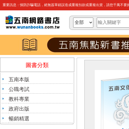
重要訊息：慎防詐騙電話，絕無簽單錯誤造成重複扣款或重複出貨，請您千萬不要操
圖書分類
五南本版
公職考試
教科專業
政府出版
暢銷精選