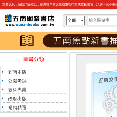
重要訊息：慎防詐騙電話，絕無簽單錯誤造成重複扣款或重複出貨，請您千萬不要操
圖書分類
五南本版
公職考試
教科專業
政府出版
暢銷精選