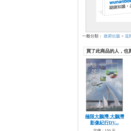
一般分類：
政府出版
>
逗
買了此商品的人，也買了.
極限大鵬灣-大鵬灣
影像紀行DV...
定價：150 元