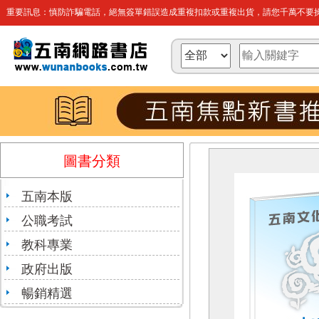
重要訊息：慎防詐騙電話，絕無簽單錯誤造成重複扣款或重複出貨，請您千萬不要操
圖書分類
五南本版
公職考試
教科專業
政府出版
暢銷精選