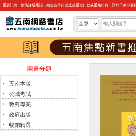
重要訊息：慎防詐騙電話，絕無簽單錯誤造成重複扣款或重複出貨，請您千萬不要操
圖書分類
五南本版
公職考試
教科專業
政府出版
暢銷精選