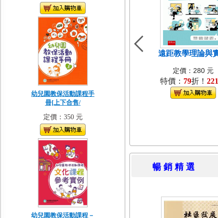
遠距教學理論與
定價：280 元
特價：
79
折！
22
幼兒園教保活動課程手
冊[上下合售/
定價：350 元
暢 銷 精 
幼兒園教保活動課程－