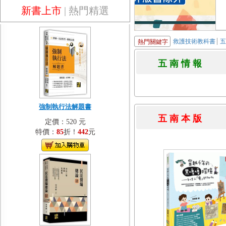
新書上市
|
熱門精選
救護技術教科書
熱門關鍵字
五 南 情 
強制執行法解題書
五 南 本 
定價：520 元
特價：
85
折！
442
元