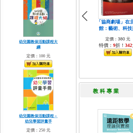
「協商劇場」在
館：藝術、科技
定價：380 元
幼兒園教保活動課程大
特價：
9
折！
342
綱
定價：100 元
教 科 專 
幼兒園教保活動課程－
幼兒學習評量手
定價：250 元