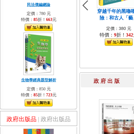
民法債編總論
穿越千年的黑嚕
定價：780 元
險：和古人「藝
特價：
85
折！
663
元
定價：380 元
特價：
9
折！
342
生物學經典題型解析
政 府 出 
定價：850 元
特價：
85
折！
723
元
政府出版品
|
政府出版品