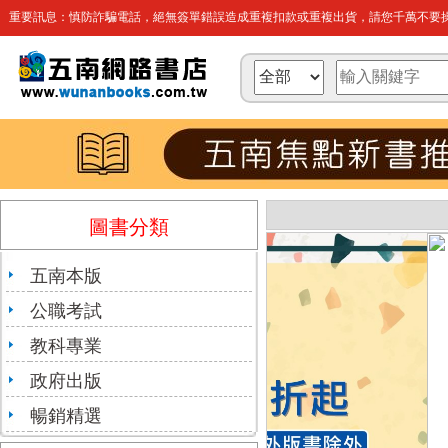
重要訊息：慎防詐騙電話，絕無簽單錯誤造成重複扣款或重複出貨，請您千萬不要操
圖書分類
五南本版
公職考試
教科專業
政府出版
暢銷精選