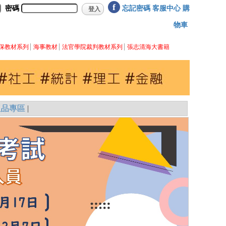
f
密碼
忘記密碼
客服中心
購
物車
保教材系列
海事教材
法官學院裁判教材系列
張志清海大書籍
版品專區
|