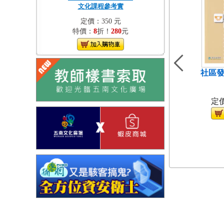
文化課程參考實
定價：350 元
特價：
8
折！
280
元
社區發
（
定價