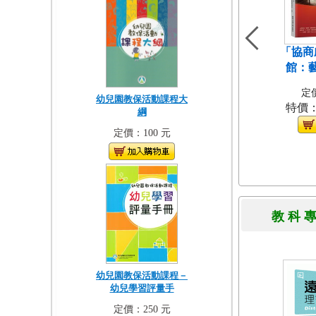
「協商
館：
定價
幼兒園教保活動課程大
特價
綱
定價：100 元
教 科 
幼兒園教保活動課程－
幼兒學習評量手
定價：250 元