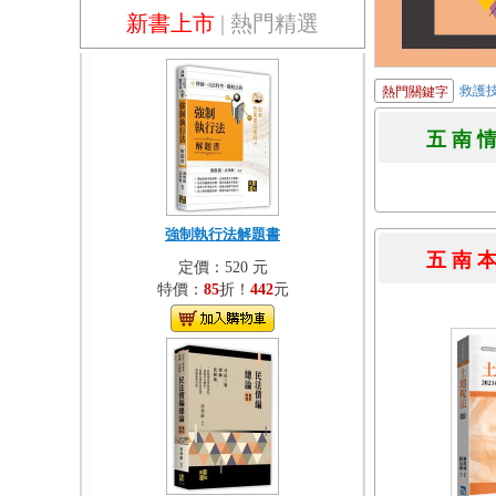
新書上市
|
熱門精選
救護
熱門關鍵字
五 南 
強制執行法解題書
五 南 
定價：520 元
特價：
85
折！
442
元