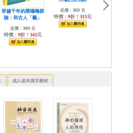
定價：350 元
穿越千年的黑嚕嚕探
我是小曼蒂-陪
特價：
9
折！
315
元
險：和古人「藝」
服強迫症[
定價：380 元
定價：350 
特價：
9
折！
342
元
特價：
9
折！
3
走
成人基本識字教材