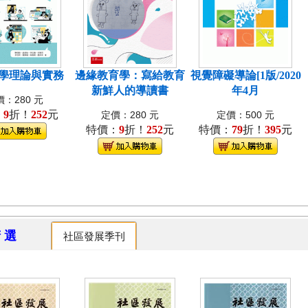
學理論與實務
邊緣教育學：寫給教育
視覺障礙導論[1版/2020
新鮮人的導讀書
年4月
：280 元
：
9
折！
252
元
定價：280 元
定價：500 元
特價：
9
折！
252
元
特價：
79
折！
395
元
精 選
社區發展季刊