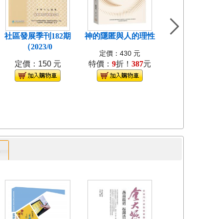
社區發展季刊182期
神的隱匿與人的理性
島嶼食紀[3本不
（2023/0
裝]
定價：430 元
定價：150 元
特價：
9
折！
387
元
定價：1280
特價：
9
折！
1
專