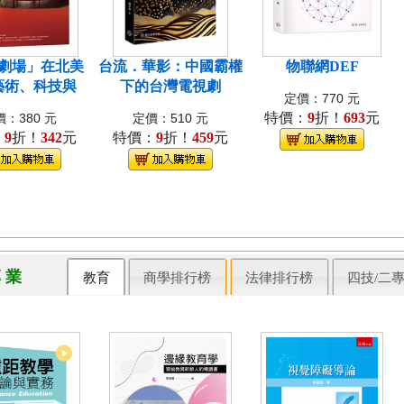
劇場」在北美
台流．華影：中國霸權
物聯網DEF
藝術、科技與
下的台灣電視劇
定價：770 元
特價：
9
折！
693
元
：380 元
定價：510 元
：
9
折！
342
元
特價：
9
折！
459
元
專 業
教育
商學排行榜
法律排行榜
四技/二