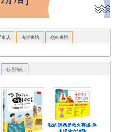
屏東店
海洋書坊
嶺東書坊
心理諮商
我的媽媽是救火英雄-為
火場的女消防