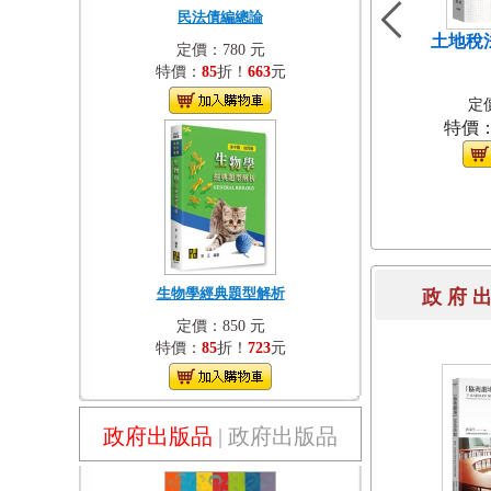
民法債編總論
土地稅法[
定價：780 元
特價：
85
折！
663
元
定價
特價
生物學經典題型解析
政 府 
定價：850 元
特價：
85
折！
723
元
政府出版品
|
政府出版品