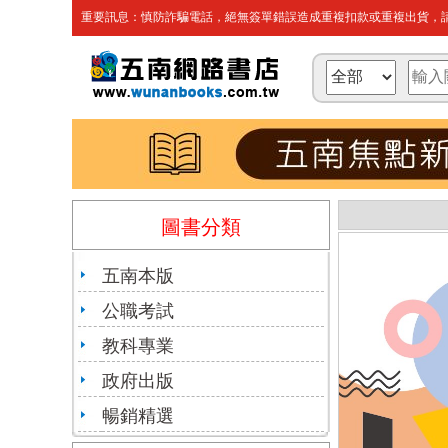
重要訊息：慎防詐騙電話，絕無簽單錯誤造成重複扣款或重複出貨，請
圖書分類
五南本版
公職考試
教科專業
政府出版
暢銷精選