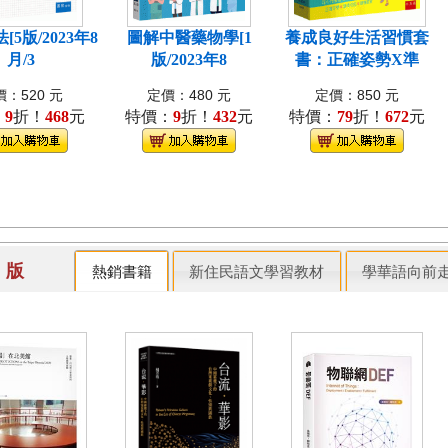
5版/2023年8
圖解中醫藥物學[1
養成良好生活習慣套
月/3
版/2023年8
書：正確姿勢X準
：520 元
定價：480 元
定價：850 元
：
9
折！
468
元
特價：
9
折！
432
元
特價：
79
折！
672
元
出 版
熱銷書籍
新住民語文學習教材
學華語向前