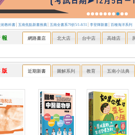
技術教科書
五南焦點新書推薦
五南全書系79折5/1-8/31
李登輝新書
百種海洋系列
情 報
網路書店
北大店
台中店
高雄店
本 版
近期新書
圖解系列
教育
五南小法典