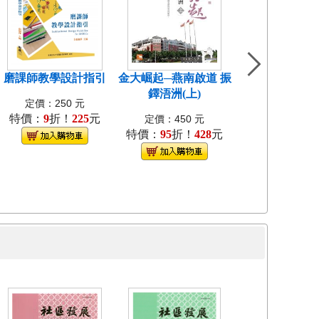
磨課師教學設計指引
金大崛起─燕南啟道 振
中國近代教會大
鐸浯洲(上)
考試研究[1
定價：250 元
特價：
9
折！
225
元
定價：400
定價：450 元
特價：
95
折！
428
元