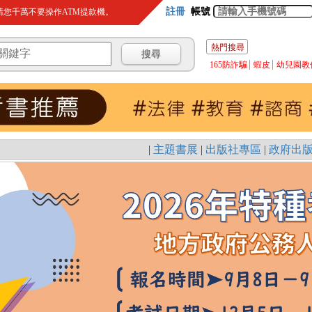
註冊
帳號
您千萬不要操作ATM提款機。
熱門搜尋
165防詐騙
蝦皮
幼兒園教
|
主題書展
|
出版社專區
|
政府出