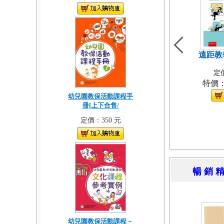
遠距教
定價
特價
幼兒園教保活動課程手
冊[上下合售/
定價：350 元
暢 銷 
幼兒園教保活動課程－