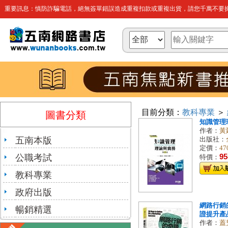
重要訊息：慎防詐騙電話，絕無簽單錯誤造成重複扣款或重複出貨，請您千萬不要操
目前分類：
教科專業
＞
圖書分類
知識管理理
作者：
黃
五南本版
出版社：
定價：
47
公職考試
95
特價：
教科專業
政府出版
網路行銷
暢銷精選
證提升產
作者：
蓋