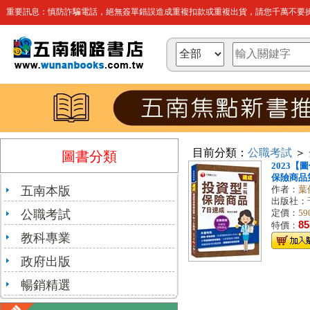
重要訊息：慎防詐騙電話，絕無簽單錯誤造成重複扣款或重複出貨，請您千萬不要操
目前分類：
公職考試
＞
圖書分類
2023【
保險商品第
五南本版
作者：
葉
出版社：
公職考試
定價：
59
85
特價：
教科專業
政府出版
暢銷精選