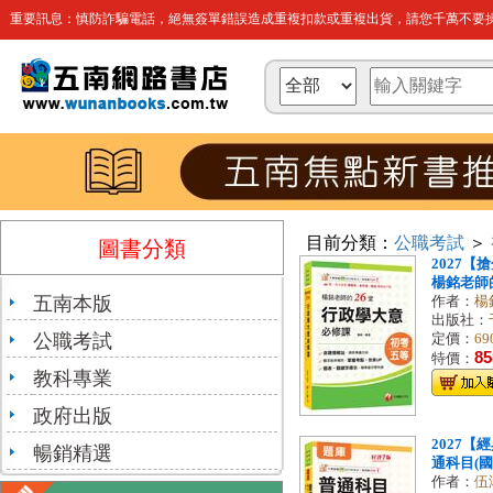
重要訊息：慎防詐騙電話，絕無簽單錯誤造成重複扣款或重複出貨，請您千萬不要操
目前分類：
公職考試
＞
圖書分類
2027
楊銘老師的
五南本版
作者：
楊
出版社：
公職考試
定價：
69
85
特價：
教科專業
政府出版
2027
暢銷精選
通科目(國
作者：
伍