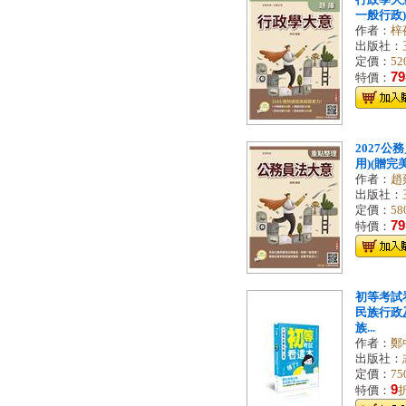
行政學大
一般行政)(
作者：
梓
出版社：
定價：
52
79
特價：
2027公
用)(贈完
作者：
趙
出版社：
定價：
58
79
特價：
初等考試
民族行政
族...
作者：
鄭
出版社：
定價：
75
9
特價：