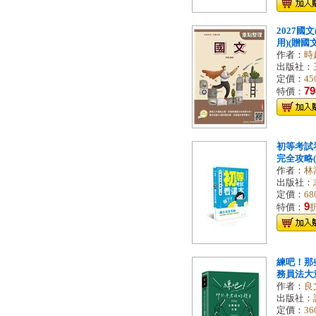
2027國
用)(贈國
作者：
時
出版社：
定價：
45
79
特價：
初等考試
完全攻略(1
作者：
林
出版社：
定價：
68
9
特價：
練吧！那
務員法大意
作者：
良
出版社：
定價：
36