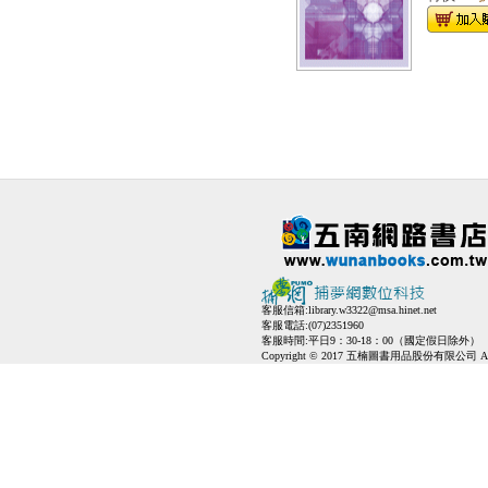
客服信箱:
library.w3322@msa.hinet.net
客服電話:(07)2351960
客服時間:平日9：30-18：00（國定假日除外）
Copyright © 2017 五楠圖書用品股份有限公司 All Ri