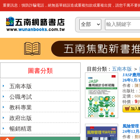
重要訊息：慎防詐騙電話，絕無簽單錯誤造成重複扣款或重複出貨，請您千萬不要操
目前分類：
五南本版
＞
圖書分類
JASP應
26年1月/1
五南本版
作者：
陳
出版社：
公職考試
定價：
60
9
特價：
教科專業
政府出版
風險管理：
暢銷精選
24年12月/
作者：
鄭