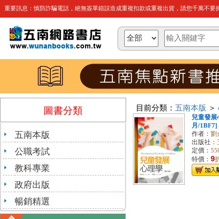
重要訊息：慎防詐騙電話，絕無簽單錯誤造成重複扣款或重複出貨，請您千萬不要操
目前分類：
五南本版
＞
圖書分類
兒童發展心
月/1BF7]
五南本版
作者：
劉
出版社：
公職考試
定價：
55
9
特價：
教科專業
政府出版
暢銷精選