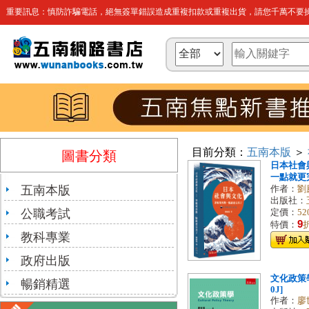
重要訊息：慎防詐騙電話，絕無簽單錯誤造成重複扣款或重複出貨，請您千萬不要操
目前分類：
五南本版
＞
圖書分類
日本社會
一點就更完美
五南本版
作者：
劉
出版社：
公職考試
定價：
52
9
特價：
教科專業
政府出版
文化政策學[
暢銷精選
0J]
作者：
廖