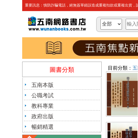
重要訊息：慎防詐騙電話，絕無簽單錯誤造成重複扣款或重複出貨，請
目前分類：
五
圖書分類
五南本版
公職考試
教科專業
政府出版
暢銷精選