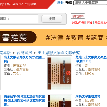
註冊
帳號
您千萬不要操作ATM提款機。
熱門搜尋
165防詐騙
蝦皮
幼兒園教
南本版
＞
台灣書房
＞
出土思想文物與文獻研究
出土文獻研究視野與方法(第三
楚地出土文獻與先秦思
輯)
[軟精/8J38]
作者：
陳睿宏 等
作者：
曹
出版社：
臺灣古籍
出版社：
臺灣古籍
定價：
700元
定價：
1200元
簡帛拾零-簡帛文獻語言研究叢
周易文字彙校集釋
稿-出土思想文物與文獻研究叢
作者：
侯乃峰
書...
出版社：
臺灣古籍