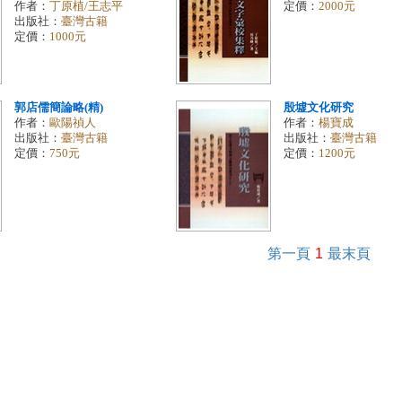
作者：
丁原植/王志平
定價：
2000元
出版社：
臺灣古籍
定價：
1000元
郭店儒簡論略(精)
殷墟文化研究
作者：
歐陽禎人
作者：
楊寶成
出版社：
臺灣古籍
出版社：
臺灣古籍
定價：
750元
定價：
1200元
第一頁
1
最末頁