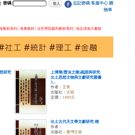
密碼
忘記密碼
客服中心
購
f
物車
保教材系列
海事教材
法官學院裁判教材系列
張志清海大書籍
想研究
上博簡(曹沫之陳)疏證與研究-
出土思想文物與文獻研究叢書
3...
作者：
王青
出版社：
古籍
定價：
1400元
出土古代天文學文獻研究-精
作者：
出版社：
臺灣古籍