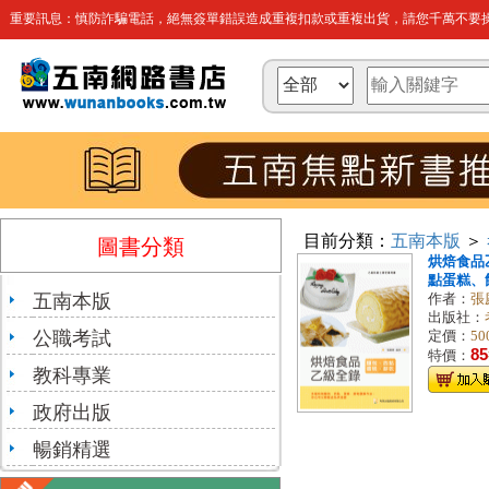
重要訊息：慎防詐騙電話，絕無簽單錯誤造成重複扣款或重複出貨，請您千萬不要操
目前分類：
五南本版
＞
圖書分類
烘焙食品
點蛋糕、餅乾
五南本版
作者：
張
出版社：
公職考試
定價：
50
85
特價：
教科專業
政府出版
暢銷精選