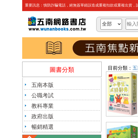
重要訊息：慎防詐騙電話，絕無簽單錯誤造成重複扣款或重複出貨，請
目前分類：
五
圖書分類
五南本版
公職考試
教科專業
政府出版
暢銷精選