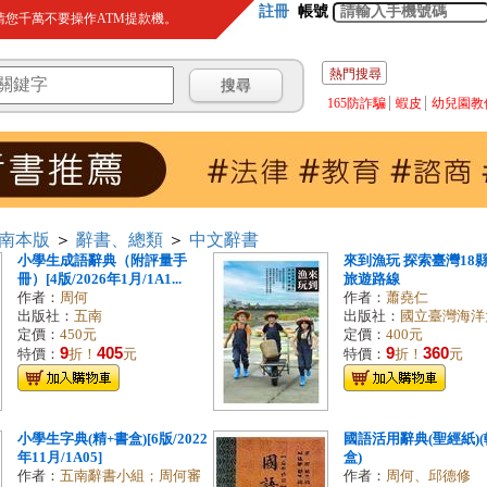
註冊
帳號
您千萬不要操作ATM提款機。
熱門搜尋
165防詐騙
蝦皮
幼兒園教
南本版
＞
辭書、總類
＞
中文辭書
小學生成語辭典（附評量手
來到漁玩 探索臺灣18
冊）[4版/2026年1月/1A1...
旅遊路線
作者：
周何
作者：
蕭堯仁
出版社：
五南
出版社：
國立臺灣海洋
定價：
450元
定價：
400元
9
405
9
360
特價：
折！
元
特價：
折！
元
小學生字典(精+書盒)[6版/2022
國語活用辭典(聖經紙)(
年11月/1A05]
盒)
作者：
五南辭書小組；周何審
作者：
周何、邱德修