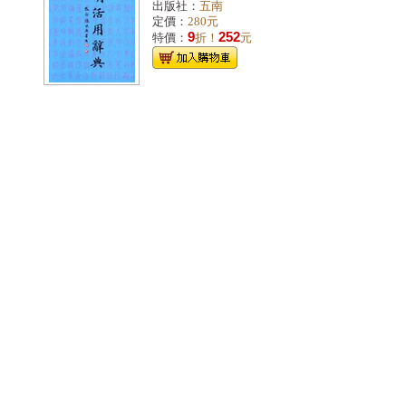
出版社：
五南
定價：
280元
9
252
特價：
折！
元