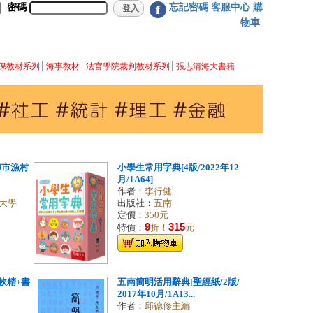
密碼
忘記密碼
客服中心
購
f
物車
保教材系列
海事教材
法官學院裁判教材系列
張志清海大書籍
縣市漁村
小學生常用字典[4版/2022年12
月/1A64]
作者：
李行健
大學
出版社：
五南
定價：
350元
9
315
特價：
折！
元
軟精+書
五南簡明活用辭典[聖經紙/2版/
2017年10月/1A13...
作者：
邱德修主編