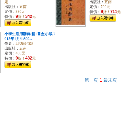
定
出版社：
五南
出版社：
五南
定價：
790元
9
711
定價：
380元
特價：
折！
元
9
342
特價：
折！
元
小學生活用辭典(精+書盒)[3版/2
015年1月/1A09...
作者：
邱德修/審訂
出版社：
五南
定價：
480元
9
432
特價：
折！
元
第一頁
1
最末頁