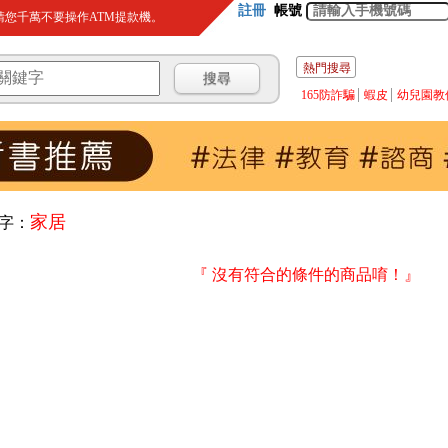
註冊
帳號
您千萬不要操作ATM提款機。
熱門搜尋
165防詐騙
蝦皮
幼兒園教
家居
字：
『 沒有符合的條件的商品唷！』