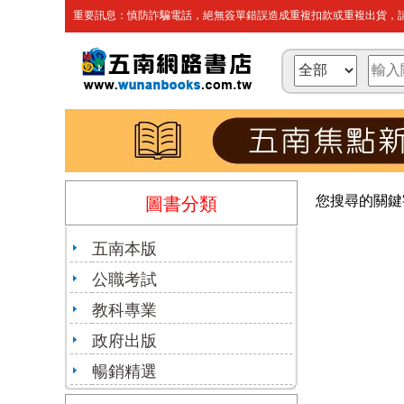
重要訊息：慎防詐騙電話，絕無簽單錯誤造成重複扣款或重複出貨，請
您搜尋的關鍵
圖書分類
五南本版
公職考試
教科專業
政府出版
暢銷精選