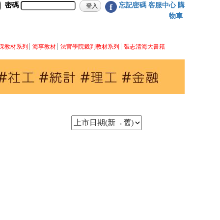
密碼
忘記密碼
客服中心
購
f
物車
保教材系列
海事教材
法官學院裁判教材系列
張志清海大書籍