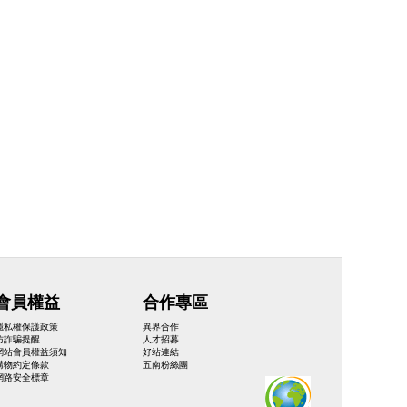
會員權益
合作專區
隱私權保護政策
異界合作
防詐騙提醒
人才招募
網站會員權益須知
好站連結
購物約定條款
五南粉絲團
網路安全標章