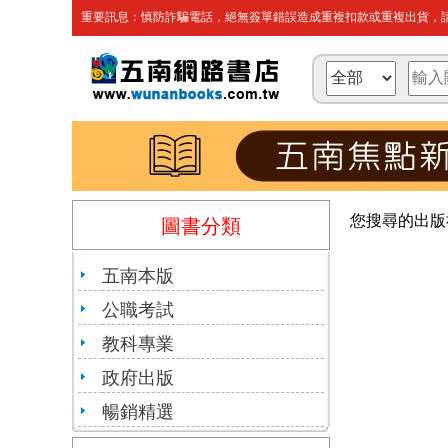
重要訊息：慎防詐騙電話，絕無簽單錯誤造成重複扣款或重複出貨，請
您搜尋的出版
圖書分類
五南本版
公職考試
教科專業
政府出版
暢銷精選