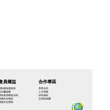
會員權益
合作專區
隱私權保護政策
異界合作
防詐騙提醒
人才招募
網站會員權益須知
好站連結
購物約定條款
五南粉絲團
網路安全標章