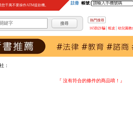
註冊
帳號
您千萬不要操作ATM提款機。
熱門搜尋
165防詐騙
蝦皮
幼兒園教
社：
『 沒有符合的條件的商品唷！』