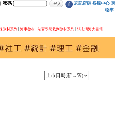
密碼
忘記密碼
客服中心
購
f
物車
保教材系列
海事教材
法官學院裁判教材系列
張志清海大書籍