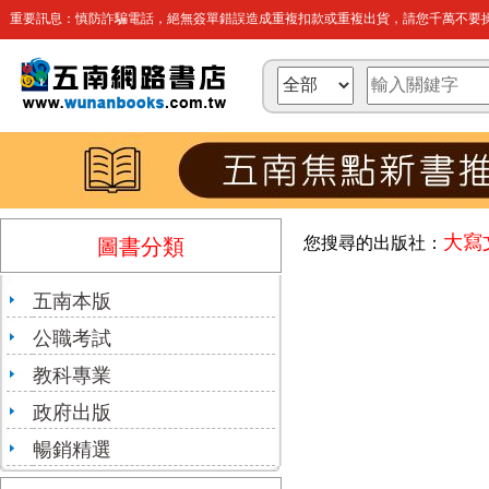
重要訊息：慎防詐騙電話，絕無簽單錯誤造成重複扣款或重複出貨，請您千萬不要操
大寫
您搜尋的出版社：
圖書分類
五南本版
公職考試
教科專業
政府出版
暢銷精選