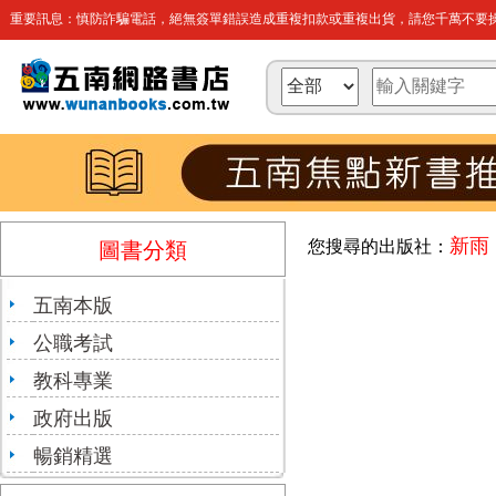
重要訊息：慎防詐騙電話，絕無簽單錯誤造成重複扣款或重複出貨，請您千萬不要操
新雨
您搜尋的出版社：
圖書分類
五南本版
公職考試
教科專業
政府出版
暢銷精選