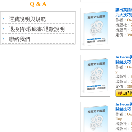
Q & A
讀出英語核
九大技巧打
運費說明與規範
作者：
Ow
出版社：
退換貨/瑕疵書/退款說明
出版日：
定價：
39
聯絡我們
In Foc
關鍵技巧 
作者：
Ow
y...
出版社：
出版日：
定價：
38
In Foc
關鍵技巧 （
作者：
Ow
Dup...
出版社：
出版日：