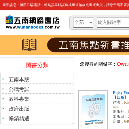
重要訊息：慎防詐騙電話，絕無簽單錯誤造成重複扣款或重複出貨，請您千萬不要操
Owai
您搜尋的關鍵字：
圖書分類
五南本版
公職考試
Enjoy Y
【四版】（1
教科專業
作者：
Ki
mm
政府出版
出版社：
出版日：
暢銷精選
定價：
64