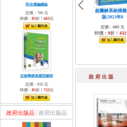
民法債編總論
超圖解系統模擬[
定價：780 元
版/2023年8
特價：
85
折！
663
元
定價：480 元
特價：
9
折！
432
生物學經典題型解析
政 府 出 
定價：850 元
特價：
85
折！
723
元
政府出版品
|
政府出版品