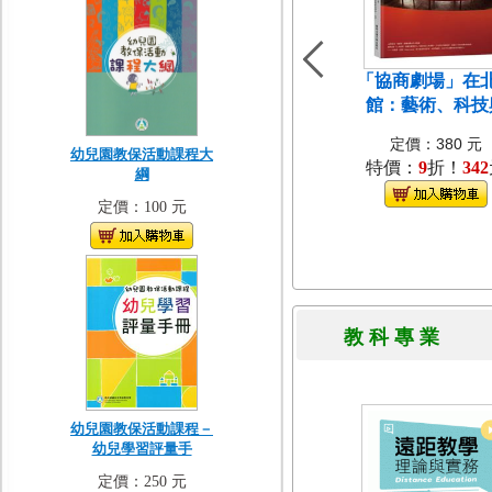
「協商劇場」在
館：藝術、科技
定價：380 元
幼兒園教保活動課程大
特價：
9
折！
342
綱
定價：100 元
教 科 專 
幼兒園教保活動課程－
幼兒學習評量手
定價：250 元