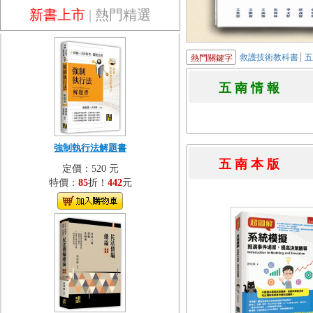
新書上市
|
熱門精選
救護技術教科書
熱門關鍵字
五 南 情 
強制執行法解題書
五 南 本 
定價：520 元
特價：
85
折！
442
元