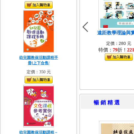
遠距教學理論與
定價：280 元
特價：
79
折！
22
幼兒園教保活動課程手
冊[上下合售/
定價：350 元
暢 銷 精 
幼兒園教保活動課程－