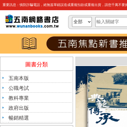
重要訊息：慎防詐騙電話，絕無簽單錯誤造成重複扣款或重複出貨，請您千萬不要操
圖書分類
五南本版
公職考試
教科專業
政府出版
暢銷精選