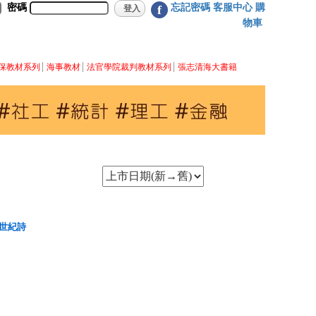
密碼
忘記密碼
客服中心
購
f
物車
保教材系列
海事教材
法官學院裁判教材系列
張志清海大書籍
世紀詩