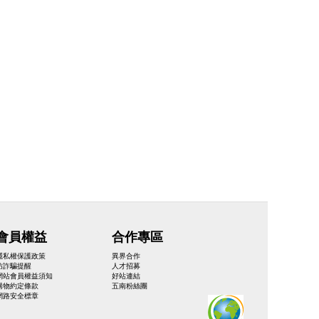
會員權益
合作專區
隱私權保護政策
異界合作
防詐騙提醒
人才招募
網站會員權益須知
好站連結
購物約定條款
五南粉絲團
網路安全標章