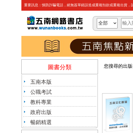
重要訊息：慎防詐騙電話，絕無簽單錯誤造成重複扣款或重複出貨，請
您搜尋的出版
圖書分類
五南本版
公職考試
教科專業
政府出版
暢銷精選