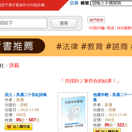
註冊
帳號
您千萬不要操作ATM提款機。
熱門搜尋
165防詐騙
蝦皮
幼兒園教
洪範
社：
『 共找到 2 筆符合的結果！』
泥土：吳晟二十世紀詩集
他還年輕：吳晟二十一
作者：
吳晟
集
出版社：
洪範
作者：
吳晟
出版日：
2022-11-09
出版社：
洪範
定價：
690元
出版日：
2022-11-09
85
587
定價：
380元
特價：
折！
元
85
323
特價：
折！
元