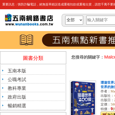
重要訊息：慎防詐騙電話，絕無簽單錯誤造成重複扣款或重複出貨，請您千萬不要操
Malc
您搜尋的關鍵字：
圖書分類
五南本版
公職考試
環遊世界
世界的旅遊書
教科專業
作者：
Ma
出版社：
政府出版
出版日：
定價：
58
暢銷精選
9
特價：