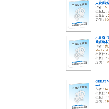
人殺謀殺
作者：
M.
出版社：
出版日：
定價：
30
小書痴「
雙語繪本
作者：
麥克
MacLeod
出版社：
出版日：
定價：
39
GREAT WR
ook ...
作者：
Kei
出版社：
出版日：
定價：
71