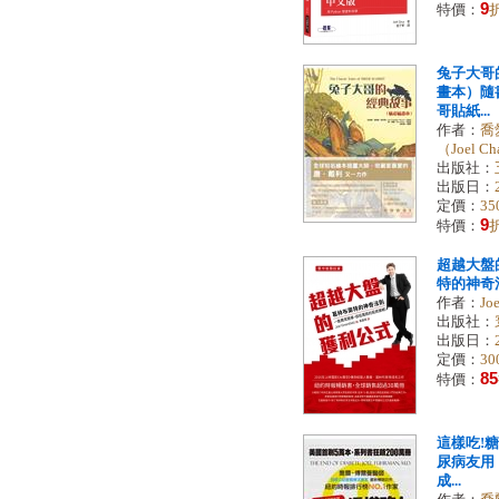
9
特價：
兔子大哥
畫本）隨
哥貼紙...
作者：
喬
（Joel Cha
出版社：
出版日：
定價：
35
9
特價：
超越大盤
特的神奇
作者：
Joe
出版社：
出版日：
定價：
30
85
特價：
這樣吃!糖
尿病友用
成...