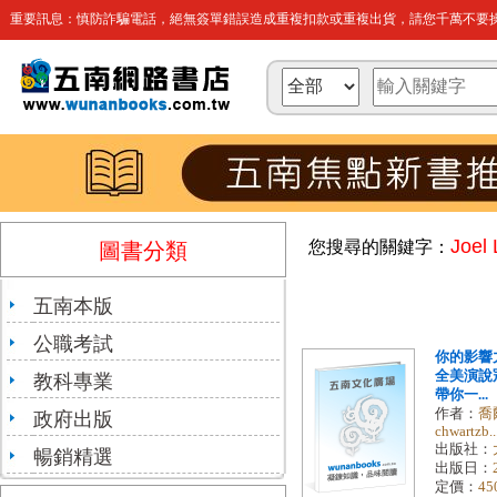
重要訊息：慎防詐騙電話，絕無簽單錯誤造成重複扣款或重複出貨，請您千萬不要操
Joel
您搜尋的關鍵字：
圖書分類
五南本版
公職考試
你的影響
全美演說
教科專業
帶你一...
作者：
喬
政府出版
chwartzb..
出版社：
暢銷精選
出版日：
定價：
45