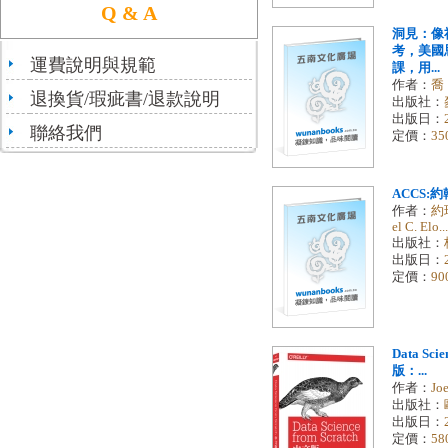
Q & A
洞見：像
考，美國
運費說明與規範
課，用...
作者：
喬．
退換貨/瑕疵書/退款說明
出版社：
出版日：
聯絡我們
定價：
35
ACCS:約
作者：
約
el C. Elo...
出版社：
出版日：
定價：
90
Data Sci
版：...
作者：
Joe
出版社：
出版日：
定價：
58