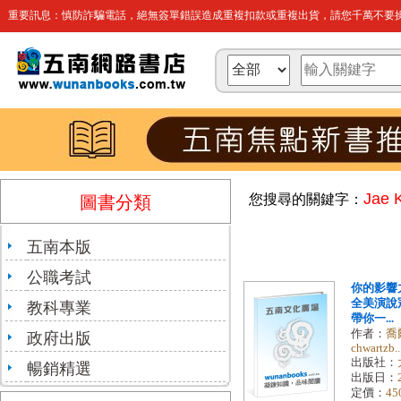
重要訊息：慎防詐騙電話，絕無簽單錯誤造成重複扣款或重複出貨，請您千萬不要操
Jae K
您搜尋的關鍵字：
圖書分類
五南本版
公職考試
你的影響
全美演說
教科專業
帶你一...
作者：
喬
政府出版
chwartzb..
出版社：
暢銷精選
出版日：
定價：
45