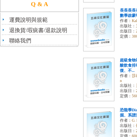
Q & A
長長長長
數學啟蒙
運費說明與規範
作者：
Ka
出版社：
退換貨/瑕疵書/退款說明
出版日：
定價：
38
聯絡我們
超級食物
酸飲食排
復、不...
作者：
莎莉
n
出版社：
出版日：
定價：
56
恐龍學Di
掘、系譜
作者：
G.
出版社：
出版日：
定價：
60