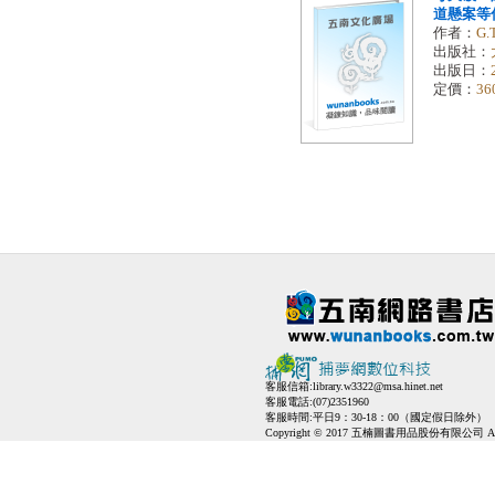
道懸案等你
作者：
G.
出版社：
出版日：
定價：
36
客服信箱:
library.w3322@msa.hinet.net
客服電話:(07)2351960
客服時間:平日9：30-18：00（國定假日除外）
Copyright © 2017 五楠圖書用品股份有限公司 All Ri