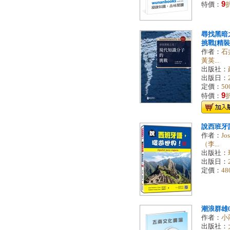
9
特價：
尋找黑暗
挑戰[精裝
作者：
石井
黃英...
出版社：
出版日：
定價：
50
9
特價：
說西班牙
作者：
Jo
（李...
出版社：
出版日：
定價：
48
潮浪群雄
作者：
小莊
出版社：