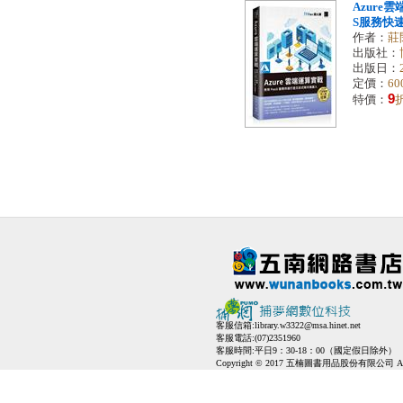
Azure
S服務快速
作者：
莊閔
出版社：
出版日：
定價：
60
9
特價：
客服信箱:
library.w3322@msa.hinet.net
客服電話:(07)2351960
客服時間:平日9：30-18：00（國定假日除外）
Copyright © 2017 五楠圖書用品股份有限公司 All Ri